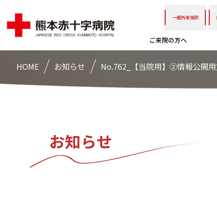
一般外来受診
ご来院の方へ
HOME
お知らせ
No.762_【当院用】②情報公開用
お知らせ