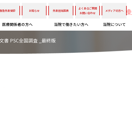
よくあるご質問
救急外来受診
お知らせ
外来担当医表
メディアの方へ
お問い合わせ
医療関係者の方へ
当院で働きたい方へ
当院について
文書 PSC全国調査 _最終版