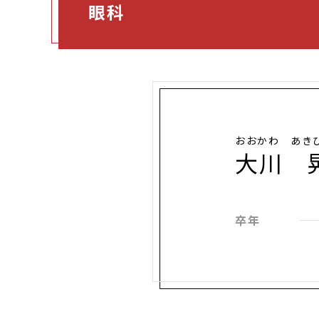
眼科
おおかわ あき
大川 
卒年