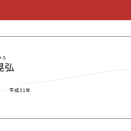
ひろ
晃弘
平成31年