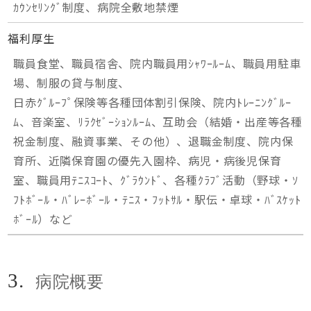
ｶｳﾝｾﾘﾝｸﾞ制度、病院全敷地禁煙
福利厚生
職員食堂、職員宿舎、院内職員用ｼｬﾜｰﾙｰﾑ、職員用駐車
場、制服の貸与制度、
日赤ｸﾞﾙｰﾌﾟ保険等各種団体割引保険、院内ﾄﾚｰﾆﾝｸﾞﾙｰ
ﾑ、音楽室、ﾘﾗｸｾﾞｰｼｮﾝﾙｰﾑ、互助会（結婚・出産等各種
祝金制度、融資事業、その他）、退職金制度、院内保
育所、近隣保育園の優先入園枠、病児・病後児保育
室、職員用ﾃﾆｽｺｰﾄ、ｸﾞﾗｳﾝﾄﾞ、各種ｸﾗﾌﾞ活動（野球・ｿ
ﾌﾄﾎﾞｰﾙ・ﾊﾞﾚｰﾎﾞｰﾙ・ﾃﾆｽ・ﾌｯﾄｻﾙ・駅伝・卓球・ﾊﾞｽｹｯﾄ
ﾎﾞｰﾙ）など
3.
病院概要