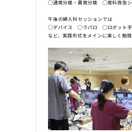
◯通常分娩・異常分娩 ◯産科救急
午後の婦人科セッションでは
◯デバイス ◯ラパロ ◯ロボット
など、実践形式をメインに楽しく勉強