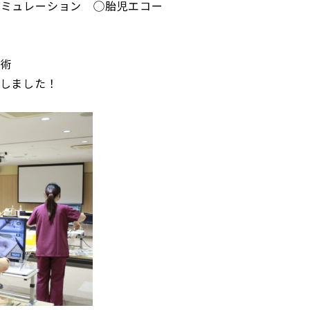
シミュレーション ◯胎児エコー
手術
しました！