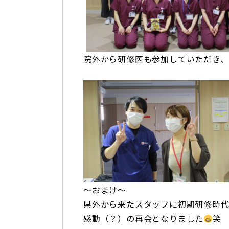
院外から研修医も参加していただき、
〜おまけ〜
県外から来たスタッフに初期研修時
感動（？）の再会となりました
笑