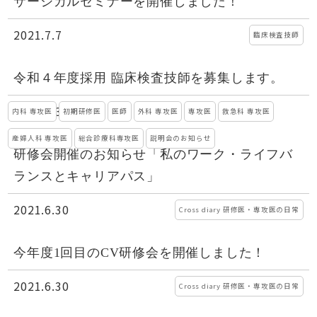
サージカルセミナーを開催しました！
2021.7.7
臨床検査技師
令和４年度採用 臨床検査技師を募集します。
2021.6.30
内科 専攻医
初期研修医
医師
外科 専攻医
専攻医
救急科 専攻医
産婦人科 専攻医
総合診療科専攻医
説明会のお知らせ
研修会開催のお知らせ「私のワーク・ライフバ
ランスとキャリアパス」
2021.6.30
Cross diary 研修医・専攻医の日常
今年度1回目のCV研修会を開催しました！
2021.6.30
Cross diary 研修医・専攻医の日常