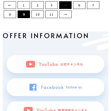
←
1
2
3
…
6
7
8
9
10
11
→
OFFER INFORMATION