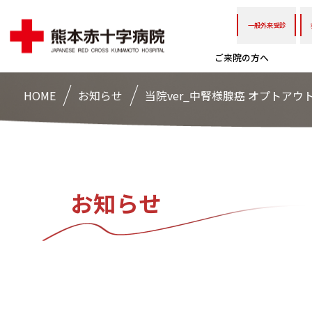
一般外来受診
ご来院の方へ
HOME
お知らせ
当院ver_中腎様腺癌 オプトアウ
お知らせ