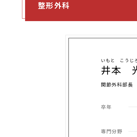
整形外科
いもと こうじ
井本 
関節外科部長
卒年
専門分野