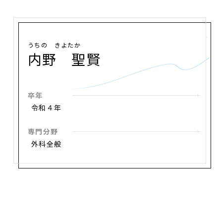
うちの きよたか
内野 聖賢
卒年
令和４年
専門分野
外科全般