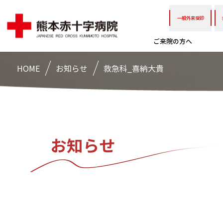
一般外来受診
ご来院の方へ
HOME
お知らせ
救急科_喜納大貴
お知らせ