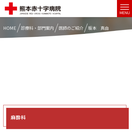
MENU
HOME
診療科・部門案内
医師のご紹介
坂本 真由
麻酔科