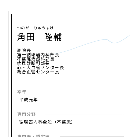
つのだ りゅうすけ
角田 隆輔
副院長
第一循環器内科部長
不整脈治療科部長
病理診断科部長
心・大血管センター長
総合血管センター長
卒年
平成元年
専門分野
循環器内科全般（不整脈）
専門医・認定医