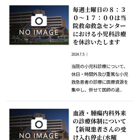
毎週土曜日の８：３
０～１７：００は当
院救命救急センター
における小児科診療
を休診いたします
2024.7.5 ｜
当院の小児科診療について、
休日・時間外及び重篤な小児
救急患者の診療に医療資源を
集中し、併せて医師の過...
血液・腫瘍内科外来
の診療体制について
【新規患者さんの受
け入れ停止(水曜