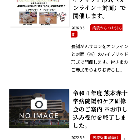
ンライン＋対面）で
開催します。
2026.8.6 ｜
病院からのお知ら
せ
長嶺がんサロンをオンライン
と対面（※）のハイブリッド
形式で開催します。皆さまの
ご参加を心よりお待ちし...
令和４年度 熊本赤十
字病院緩和ケア研修
会のご案内 ※お申し
込み受付を終了しま
した。
2022.5.9 ｜
医療従事者向け
,