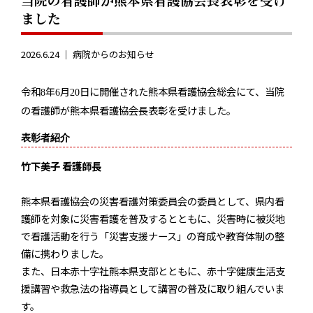
ました
2026.6.24 ｜
病院からのお知らせ
令和
年
月
日に開催された熊本県看護協会総会にて、当院
8
6
20
の看護師が熊本県看護協会長表彰を受けました。
表彰者紹介
竹下美子 看護師長
熊本県看護協会の災害看護対策委員会の委員として、県内看
護師を対象に災害看護を普及するとともに、災害時に被災地
で看護活動を行う「災害支援ナース」の育成や教育体制の整
備に携わりました。
また、日本赤十字社熊本県支部とともに、赤十字健康生活支
援講習や救急法の指導員として講習の普及に取り組んでいま
す。