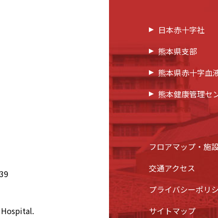
日本赤十字社
熊本県支部
熊本県赤十字血
熊本健康管理セ
フロアマップ・施
交通アクセス
39
プライバシーポリ
Hospital.
サイトマップ