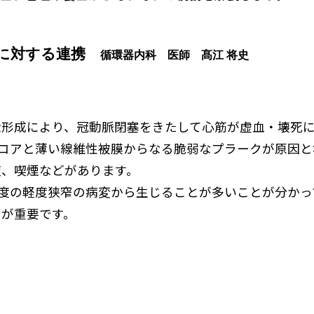
S)に対する連携
循環器内科 医師 髙江 将史
形成により、冠動脈閉塞をきたして心筋が虚血・壊死に
性コアと薄い線維性被膜からなる脆弱なプラークが原因
症、喫煙などがあります。
程度の軽度狭窄の病変から生じることが多いことが分か
とが重要です。