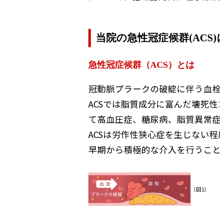
当院の急性冠症候群(AC
急性冠症候群（ACS）とは
冠動脈プラークの破綻に伴う血栓
ACSでは脂質成分に富んだ壊死
て高血圧症、糖尿病、脂質異常
ACSは労作性狭心症を生じない
早期から積極的な介入を行うこ
（図1）