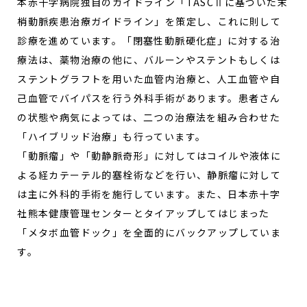
本赤十字病院独自のガイドライン「TASCⅡに基づいた末
梢動脈疾患治療ガイドライン」を策定し、これに則して
診療を進めています。「閉塞性動脈硬化症」に対する治
療法は、薬物治療の他に、バルーンやステントもしくは
ステントグラフトを用いた血管内治療と、人工血管や自
己血管でバイパスを行う外科手術があります。患者さん
の状態や病気によっては、二つの治療法を組み合わせた
「ハイブリッド治療」も行っています。
「動脈瘤」や「動静脈奇形」に対してはコイルや液体に
よる経カテーテル的塞栓術などを行い、静脈瘤に対して
は主に外科的手術を施行しています。また、日本赤十字
社熊本健康管理センターとタイアップしてはじまった
「メタボ血管ドック」を全面的にバックアップしていま
す。