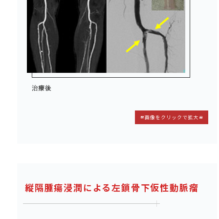
画像をクリックで拡大
縦隔腫瘍浸潤による左鎖骨下仮性動脈瘤