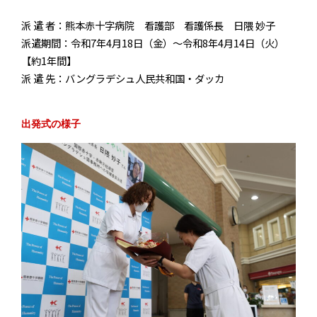
派 遣 者：熊本赤十字病院 看護部 看護係長 日隈 妙子
派遣期間：令和
7
年
4
月
18
日（金）～令和
8
年
4
月
14
日（火）
【約
1
年間】
派 遣 先：バングラデシュ人民共和国・ダッカ
出発式の様子