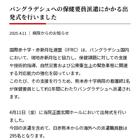
バングラデシュへの保健要員派遣にかかる出
発式を行いました
2025.4.11 ｜
病院からのお知らせ
国際赤十字・赤新月社連盟（
IFRC
）は、バングラデシュ国内
において、現地赤新月社と協力し、保健課題に対しての支援
や技術的指導、自然災害および公衆衛生上の緊急事態に関連
する対応能力の強化を図っています。
このたび、その支援を行うため、熊本赤十字病院の看護師
1
名
が保健要員として約
1
年間にわたりバングラデシュへ派遣され
ます。
4月11日（金）に当院正面玄関ホールにおいて出発式を行い
ました。
今回の派遣を含めて、日赤熊本からの海外への派遣職員数は
295名となります。