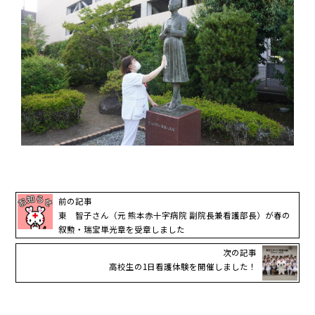
前の記事
東 智子さん（元 熊本赤十字病院 副院長兼看護部長）が春の
叙勲・瑞宝単光章を受章しました
次の記事
高校生の1日看護体験を開催しました！