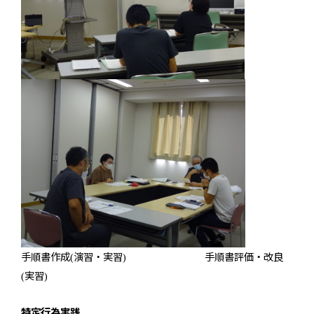
手順書作成
演習・実習
手順書評価・改良
(
)
実習
(
)
特定行為実践