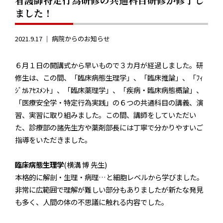
ました！
2021.9.17 ｜
病院からのお知らせ
６月１日の開講式から早いもので３カ月が経過しました。研
修生は、この間、「臨床病態生理学」、「臨床推論」、「ﾌｨ
ｼﾞｶﾙｱｾｽﾒﾝﾄ」、「臨床薬理学」、「疾病・臨床病態概論」、
「医療安全学・特定行為実践」の６つの共通科目の講義、演
習、実習に取り組みました。この間、講師をしていただい
た、診療部の諸先生方や薬剤部長には丁寧で分かりやすいご
指導をいただきました。
臨床病態生理学
(横溝 博 先生)
本格的に解剖・生理・病理…と細胞レベルから学びました。
非常に広範囲で理解が難しい部分もありましたが新たな発見
も多く、人間の体の不思議に触れる内容でした。