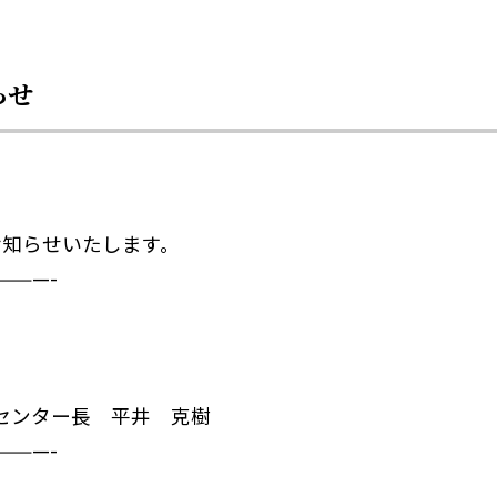
らせ
お知らせいたします。
———-
療センター長 平井 克樹
———-