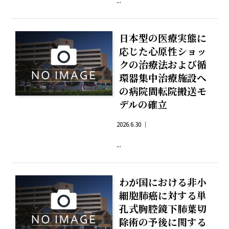
日本型の医療実態に
応じた心原性ショッ
クの治療法および循
環器集中治療施設へ
の病院間転院搬送モ
デルの確立
2026.6.30 ｜
...
わが国における非小
細胞肺癌に対する単
孔式胸腔鏡下肺葉切
除術の予後に関する