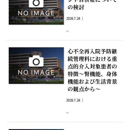
の検討
2026.7.24 ｜
...
心不全再入院予防継
続管理料における重
点的介入対象患者の
特徴～腎機能、身体
機能および生活背景
の観点から～
2026.7.24 ｜
...