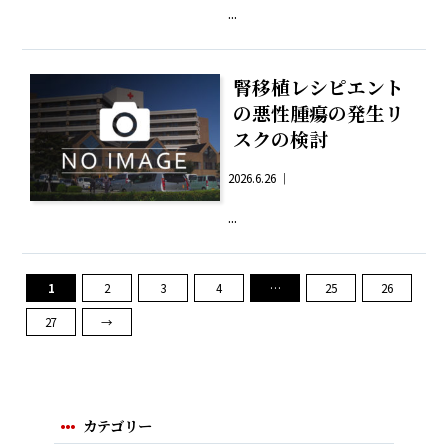
...
腎移植レシピエント
の悪性腫瘍の発生リ
スクの検討
2026.6.26 ｜
...
1
2
3
4
…
25
26
27
→
カテゴリー