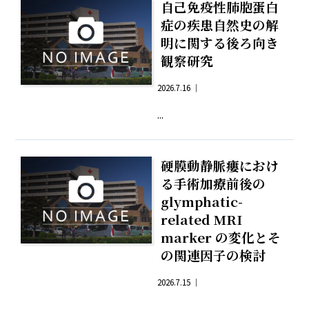
自己免疫性肺胞蛋白
症の疾患自然史の解
明に関する後ろ向き
観察研究
2026.7.16 ｜
...
硬膜動静脈瘻におけ
る手術加療前後の
glymphatic-
related MRI
marker の変化とそ
の関連因子の検討
2026.7.15 ｜
...