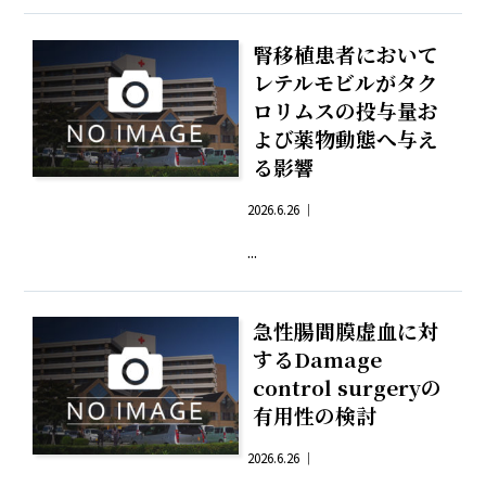
腎移植患者において
レテルモビルがタク
ロリムスの投与量お
よび薬物動態へ与え
る影響
2026.6.26 ｜
...
急性腸間膜虚血に対
するDamage
control surgeryの
有用性の検討
2026.6.26 ｜