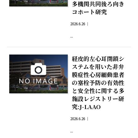
多機関共同後ろ向き
コホート研究
2026.6.26 ｜
...
経皮的左心耳閉鎖シ
ステムを用いた非弁
膜症性心房細動患者
の塞栓予防の有効性
と安全性に関する多
施設レジストリー研
究:J-LAAO
2026.6.26 ｜
...