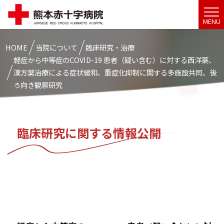
MENU
HOME
当院について
臨床研究・治療
軽症から中等症のCOVID-19 患者（疑い含む）に対する西洋薬、
漢方薬治療による症状緩和、重症化抑制に関する多施設共同、後
ろ向き観察研究
臨床研究に関する情報公開