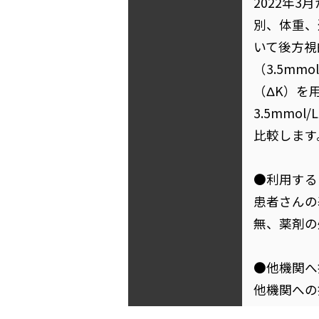
2022年
別、体重、
いて後方視
（3.5mm
（ΔK）を
3.5mm
比較します
●利用する
患者さんの
無、薬剤の
●他機関へ
他機関への