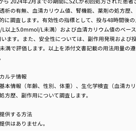
3月から 2024年2月までの期間にSZCが初回処方された
透析の有無、血清カリウム値、腎機能、薬剤の処方歴、
的に調査します。有効性の指標として、投与48時間後
ol/L以上5.0mmol/L未満）および血清カリウム値の
用います。また、安全性については、副作用発現および投
ol/L未満で評価します。以上を添付文書記載の用法用量の
。
カルテ情報
基本情報（年齢、性別、体重）、生化学検査（血清カ
処方歴、副作用について調査します。
提供する方法
提供はありません。