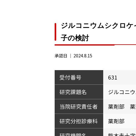
ジルコニウムシクロケ
子の検討
承認日 ｜
2024.8.15
受付番号
631
研究課題名
ジルコニウ
当院研究責任者
薬剤部 薬
研究分担診療科
薬剤部
研究機関名
熊本赤十字