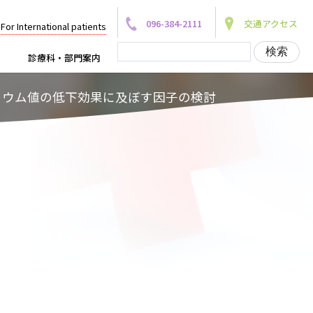
096-384-2111
交通アクセス
For International patients
診療科・部門案内
リウム値の低下効果に及ぼす因子の検討