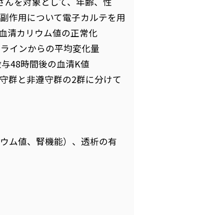
患者さんを対象として、年齢、性
副作用について電子カルテを用
の血清カリウム値の正常化
ベースラインからの平均変化量
与48時間後の血清K値
遵守群と非遵守群の2群に分けて
リウム値、腎機能）、透析の有