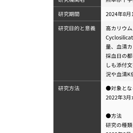
研究期間
2024年8月
研究目的と意義
高カリウム血
Cyclos
量、血清カ
採血日の都
しも添付文
況や血清K
研究方法
●対象とな
2022年3
●方法
研究の種類