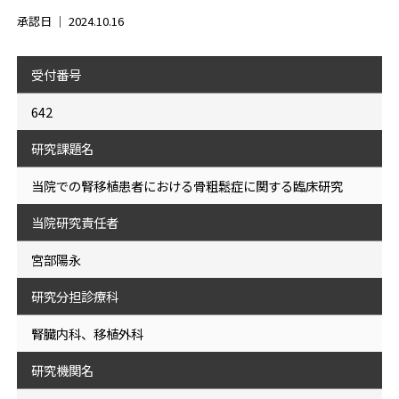
承認日 ｜
2024.10.16
受付番号
642
研究課題名
当院での腎移植患者における骨粗鬆症に関する臨床研究
当院研究責任者
宮部陽永
研究分担診療科
腎臓内科、移植外科
研究機関名