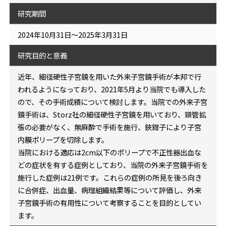
研究期間
2024年10月31日～2025年3月31日
研究目的と意義
近年、細径硬性子宮鏡を用いた外来子宮鏡手術が本邦で行
われるようになっており、2021年5月より当院でも導入した
ので、その手術成績について検討します。当院での外来子宮
鏡手術は、Storz社の細径硬性子宮鏡を用いており、頸管拡
張の必要がなく、無麻酔で手術を施行、鋏鉗子により子宮
内膜ポリープを切除します。
当院における適応は2cm以下のポリープで不正性器出血な
どの症状を有する症例としており、当院の外来子宮鏡手術を
施行した症例は21例です。これらの症例の所見を後ろ向き
に合併症、出血量、病理組織結果等について評価し、外来
子宮鏡手術の有用性について考察することを目的としてい
ます。