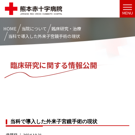
MENU
HOME
当院について
臨床研究・治療
当科で導入した外来子宮鏡手術の現状
臨床研究に関する情報公開
当科で導入した外来子宮鏡手術の現状
承認日 ｜
2024.10.31