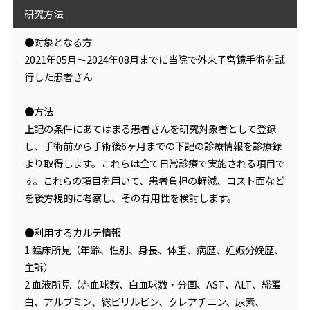
研究方法
●対象となる方
2021年05月～2024年08月までに当院で外来子宮鏡手術を試
行した患者さん
●方法
上記の条件にあてはまる患者さんを研究対象者として登録
し、手術前から手術後6ヶ月までの下記の診療情報を診療録
より取得します。これらは全て日常診療で実施される項目で
す。これらの項目を用いて、患者負担の軽減、コスト面など
を後方視的に考察し、その有用性を検討します。
●利用するカルテ情報
1 臨床所見（年齢、性別、身長、体重、病歴、妊娠分娩歴、
主訴）
2 血液所見（赤血球数、白血球数・分画、AST、ALT、総蛋
白、アルブミン、総ビリルビン、クレアチニン、尿素、