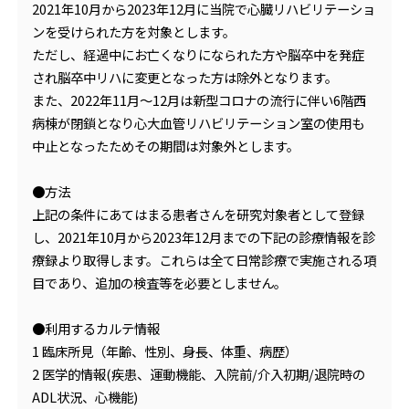
2021年10月から2023年12月に当院で心臓リハビリテーショ
ンを受けられた方を対象とします。
ただし、経過中にお亡くなりになられた方や脳卒中を発症
され脳卒中リハに変更となった方は除外となります。
また、2022年11月～12月は新型コロナの流行に伴い6階西
病棟が閉鎖となり心大血管リハビリテーション室の使用も
中止となったためその期間は対象外とします。
●方法
上記の条件にあてはまる患者さんを研究対象者として登録
し、2021年10月から2023年12月までの下記の診療情報を診
療録より取得します。これらは全て日常診療で実施される項
目であり、追加の検査等を必要としません。
●利用するカルテ情報
1 臨床所見（年齢、性別、身長、体重、病歴）
2 医学的情報(疾患、運動機能、入院前/介入初期/退院時の
ADL状況、心機能)