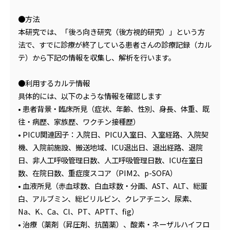
●方法
本研究では、「後ろ向き研究（後方視的研究）」という方
法で、すでに診療が終了している患者さんの診療記録（カル
テ）から下記の情報を収集し、解析を行います。
●利用するカルテ情報
具体的には、以下のような情報を確認します
• 患者背景・臨床所見（症状、年齢、性別、身長、体重、既
往・病歴、家族歴、ワクチン接種歴）
• PICU関連因子：入院日、PICU入室日、入室経路、入院契
機、入院前施設、搬送地域、ICU退出日、退出経路、退院
日、非人工呼吸管理日数、人工呼吸管理日数、ICU在室日
数、在院日数、重症度スコア（PIM2、p-SOFA）
• 血液所見（赤血球数、白血球数・分画、AST、ALT、総蛋
白、アルブミン、総ビリルビン、クレアチニン、尿素、
Na、K、Ca、Cl、PT、APTT、fig）
• 治療（薬剤（昇圧剤、抗菌薬）、酸素・ネーザルハイフロ