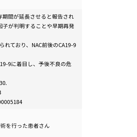
生存期間が延長させると報告され
除因子が判明することや早期再発
れており、NAC前後のCA19-9
19-9に着目し、予後不良の危
30.
3
000005184
に手術を行った患者さん