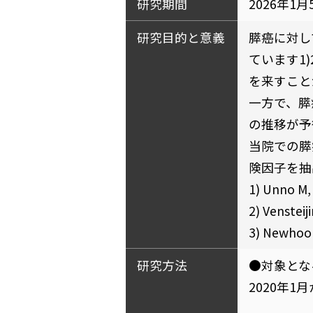
研究期間
2026年1
研究目的と意義
膵癌に対し
ています1
を来すこと
一方で、膵癌
の推移が予
当院での膵
険因子を抽
1) Unno M,
2) Vensteij
3) Newhook
研究方法
●対象とな
2020年