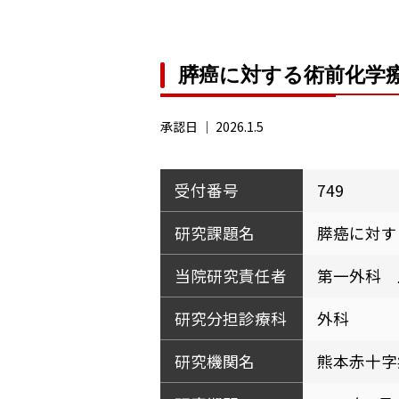
膵癌に対する術前化学
承認日 ｜
2026.1.5
受付番号
749
研究課題名
膵癌に対す
当院研究責任者
第一外科 
研究分担診療科
外科
研究機関名
熊本赤十字