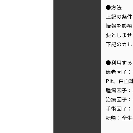
●方法
上記の条件
情報を診療
要としませ
下記のカル
●利用する
患者因子：年
Plt、白血球
腫瘍因子：
治療因子：
手術因子：
転帰：全生