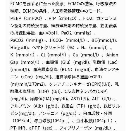
ECMOを要するに至った疾患、ECMOの種類、呼吸療法の
種類、ECMOの条件、人工呼吸器管理中のモード、
PEEP（cmH2O）、PIP（cmH2O）、FiO2、カテコラミ
ン製剤の持続投与量、鎮静鎮痛剤の持続投与量、筋弛緩薬
の持続投与量、血中のpH、PaO2（mmHg）、
PaCO2（mmHg）、HCO3-（mmol/L）、BE(mmol/l)、
Hb(g/dl)、ヘマトクリット値（％）、Na（mmol/l）、
K（mmol/l）、Cl（mmol/l）、Ca（mmol/l）、 Anion
Gap（mmol/l）、血糖値（Glu）(mg/dl)、乳酸値（Lac）
(mmol/l)、血液尿素窒素（BUN）(mg/dl)、血清クレアチ
ニン（sCre）(mg/dl)、推算糸球体ろ過量(eGFR)
(ml/min/1.73m2)、クレアチニンキナーゼ(CPK)(U/l)、乳
酸脱水素酵素（LDH）(U/l)、C反応性タンパク(CRP）
(mg/dl)、尿酸値(UA)(mg/dl)、AST(U/l)、ALT（U/l）、
アルブミン（Alb）(g/dl)、総蛋白（TP）(g/dl)、総ビリル
ビン(mg/dl)、アンモニア（µg/dL）、白血球数・分画
（10^3/μL）赤血球数(10^4μｌ）、血小板数(10^4µｌ）、
PT-INR、aPTT（sec）、フィブリノーゲン（mg/dL）、