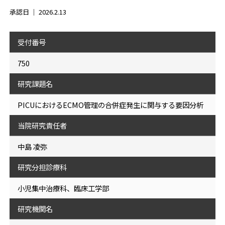
承認日 ｜
2026.2.13
受付番号
750
研究課題名
PICUにおけるECMO管理の合併症発生に関与する要因分析
当院研究責任者
中島 凌弥
研究分担診療科
小児集中治療科、臨床工学部
研究機関名