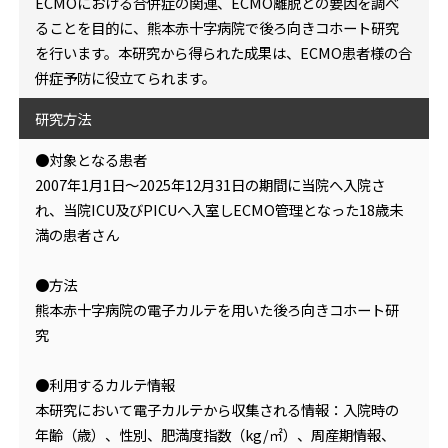
ECMOにおける合併症の関連、ECMO離脱との要因を調べ
ることを目的に、熊本赤十字病院で後ろ向きコホート研究
を行います。本研究から得られた成果は、ECMO患者様の合
併症予防に役立てられます。
研究方法
●対象となる患者
2007年1月1日～2025年12月31日の期間に当院へ入院さ
れ、当院ICU及びPICUへ入室しECMO管理となった18歳未
満の患者さん
●方法
熊本赤十字病院の電子カルテを用いた後ろ向きコホート研
究
●利用するカルテ情報
本研究において電子カルテから収集される情報：入院時の
年齢（歳）、性別、肥満度指数（kg/㎡）、周産期情報、