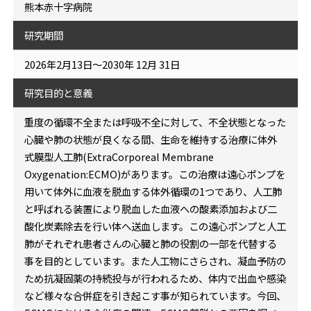
熊本赤十字病院
研究期間
2026年2月13日～2030年 12月 31日
研究目的と意義
重度の循環不全または呼吸不全に対して、不全状態となった
心臓や肺の状態が良くなる間、生命を維持する治療に体外
式膜型人工肺(ExtraCorporeal Membrane
Oxygenation:ECMO)があります。この治療は遠心ポンプを
用いて体外に血液を脱血する体外循環の1つであり、人工肺
と呼ばれる装置により脱血した血液への酸素添加および二
酸化炭素除去を行い体へ送血します。この遠心ポンプと人工
肺がそれぞれ患者さんの心臓と肺の役割の一部を代替する
事を目的としています。また人工物にさらされ、凝血予防の
ため抗凝固薬の持続投与が行われるため、体内で出血や感染
など様々な合併症を引き起こす事が知られています。今回、