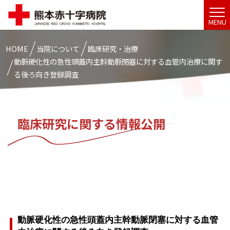
MENU
HOME
当院について
臨床研究・治療
動脈硬化性の急性頭蓋内主幹動脈閉塞に対する血管内治療に関す
る後ろ向き登録調査
臨床研究に関する情報公開
動脈硬化性の急性頭蓋内主幹動脈閉塞に対する血管