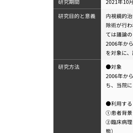
研究期間
2021年10
研究目的と意義
内視鏡的治
除術が行わ
ては議論の
2006年
を対象に、
研究方法
●対象
2006年
ち、当院に
●利用する
①患者背景
②臨床病理
態）