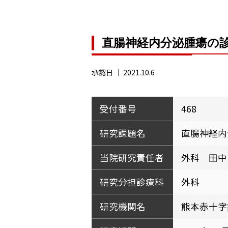
直腸神経内分泌腫瘍の
承認日 ｜
2021.10.6
受付番号
468
研究課題名
直腸神経内
当院研究責任者
外科 田中
研究分担診療科
外科
研究機関名
熊本赤十字