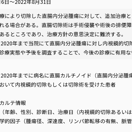
月6日～2022年8月31日
療により切除した直腸内分泌腫瘍に対して、追加治療と
れる場合がある。直腸切除術は手術侵襲や術後の排便障
あるところであり、治療方針の意思決定に難渋する。
から2020年まで当院にて直腸内分泌腫瘍に対し内視鏡的
診療実態や予後を調査することで、今後の診療に有用な
から2020年までに病名に直腸カルチノイド（直腸内分泌
おいて内視鏡的切除もしくは切除術を受けた患者
カルテ情報
（年齢、性別、診断日、治療日（内視鏡的切除あるいは
学的因子（腫瘍径、深達度、リンパ節転移の有無、脈管