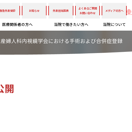
よくあるご質問
救急外来受診
お知らせ
外来担当医表
メディアの方へ
お問い合わせ
医療関係者の方へ
当院で働きたい方へ
当院について
本産婦人科内視鏡学会における手術および合併症登録
公開